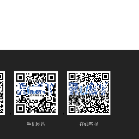
手机网站
在线客服