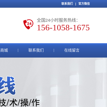
联系我们
|
官方微信
全国24小时服务热线：
156-1058-1675
线商城
联系我们
在线留言