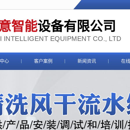
意智能
设备有限公司
 INTELLIGENT EQUIPMENT CO., LTD
中心
客户案例
新闻资讯
在