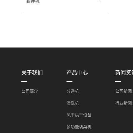
斩拌机
关于我们
产品中心
新闻资
公司简介
分选机
公司新闻
清洗机
行业新闻
风干烘干设备
多功能切菜机