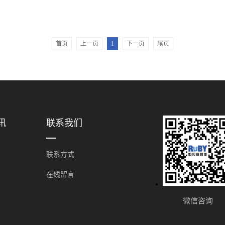
首页
上一页
1
下一页
尾页
讯
联系我们
联系方式
在线留言
微信咨询