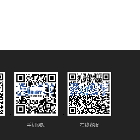
手机网站
在线客服