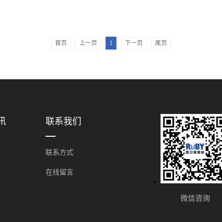
首页
上一页
1
下一页
尾页
讯
联系我们
联系方式
在线留言
微信咨询