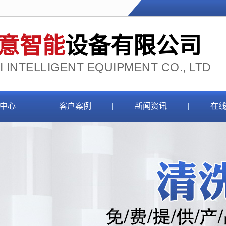
意智能
设备有限公司
 INTELLIGENT EQUIPMENT CO., LTD
中心
客户案例
新闻资讯
在