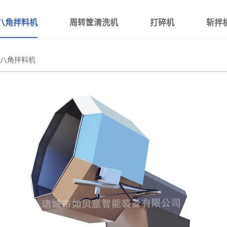
八角拌料机
周转筐清洗机
打碎机
斩拌
八角拌料机