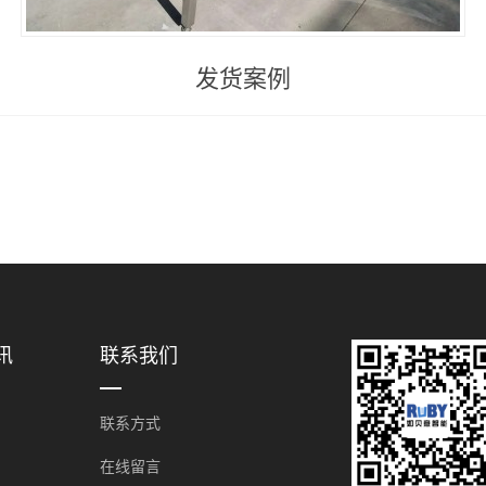
发货案例
讯
联系我们
联系方式
在线留言