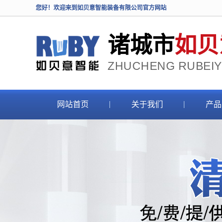
您好！欢迎来到如贝意智能装备有限公司官方网站
诸城市
如贝
ZHUCHENG RUBEIYI
网站首页
关于我们
产品