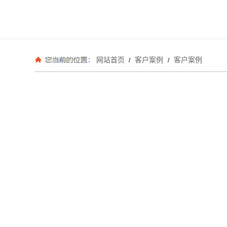
网站首页
客户案例
客户案例
/
/